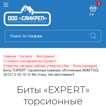
0
0 ₽
Главная
/
Каталог
/
Инструмент
/
Столярно-слесарный инструмент
/
Отвертки, насадки, наборы отверток и бит
/
Биты (насадки)
/
Биты "ЕХPERT" торсионные кованые, обточенные, KRAFTOOL
26121-2-50-10, Cr-Mo сталь, тип хвостовика E
Биты «ЕХPERT»
торсионные