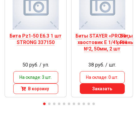
Бита Pz1-50 E6.3 1 шт
Биты STAYER «PROFI»,
Биты З
STRONG 337150
хвостовик E 1/4", PH
кованые
№2, 50мм, 2 шт
с
50 руб. / уп.
38 руб. / шт.
На складе: 3 шт.
На складе: 0 шт.
В корзину
Заказать