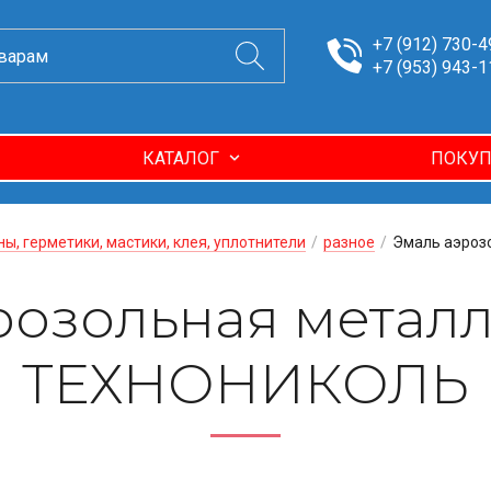
+7 (912) 730-4
+7 (953) 943-1
КАТАЛОГ
ПОКУП
ны, герметики, мастики, клея, уплотнители
/
разное
/
Эмаль аэроз
розольная метал
ТЕХНОНИКОЛЬ