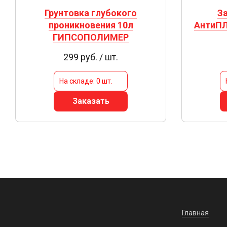
Грунтовка глубокого
З
проникновения 10л
АнтиПЛ
ГИПСОПОЛИМЕР
299 руб. / шт.
На складе: 0 шт.
Заказать
Главная