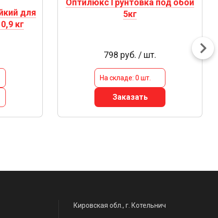
Оптилюкс Грунтовка под обои
йкий для
5кг
0,9 кг
798 руб. / шт.
На складе: 0 шт.
Заказать
Кировская обл., г. Котельнич