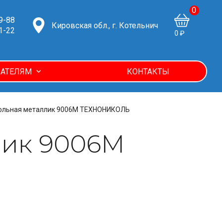
0
9-88
Кировская обл., г. Котельнич
1-22
0 ₽
АТЕЛЯМ
КОНТАКТЫ
ольная металлик 9006М ТЕХНОНИКОЛЬ
лик 9006М