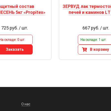
ащитный состав
ЗЕРВУД лак термосто
ЕСЕНЬ 5кг «Propitex»
печей и каминов LТ 
725 руб. / шт.
667 руб. / шт.
На складе: 0 шт.
На складе: 1 шт.
Заказать
В корзину
О нас