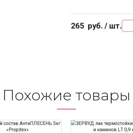
265
руб. / шт.
Похожие то­ва­ры