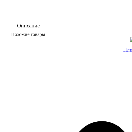
Описание
По­хо­жие то­ва­ры
Пли