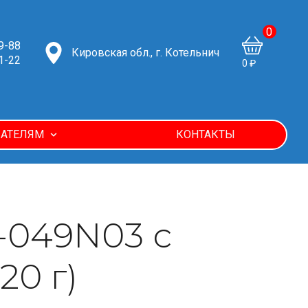
0
9-88
Кировская обл., г. Котельнич
1-22
0 ₽
АТЕЛЯМ
КОНТАКТЫ
-049N03 с
20 г)