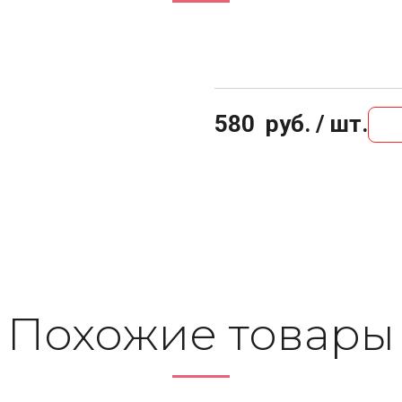
580
руб. / шт.
Похожие то­ва­ры