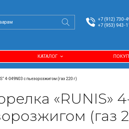
+7 (912) 730-4
+7 (953) 943-1
КАТАЛОГ
ПОКУП
S" 4-049N03 с пьезорозжигом (газ 220 г)
горелка «RUNIS» 4
орозжигом (газ 2