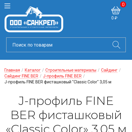
0
0 ₽
Главная
/
Каталог
/
Строительные материалы
/
Сайдинг
/
Сайдинг FINE BER
/
J-профиль FINE BER
/
J-профиль FINE BER фисташковый "Classic Color" 3,05 м
J-профиль FINE
BER фисташковый
«Classic Color» 3,05 м