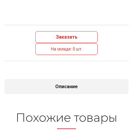
Заказать
На складе: 0 шт.
Описание
По­хо­жие то­ва­ры