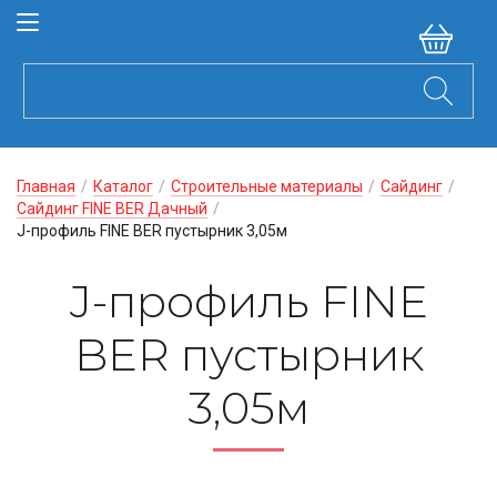
Главная
/
Каталог
/
Строительные материалы
/
Сайдинг
/
Сайдинг FINE BER Дачный
/
J-профиль FINE BER пустырник 3,05м
J-профиль FINE
BER пустырник
3,05м