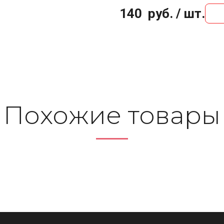
140
руб. / шт.
По­хо­жие то­ва­ры