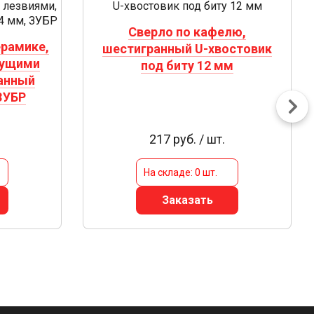
Сверло по кафелю,
ерамике,
шестигранный U-хвостовик
жущими
под биту 12 мм
анный
ЗУБР
217 руб. / шт.
На складе: 0 шт.
Заказать