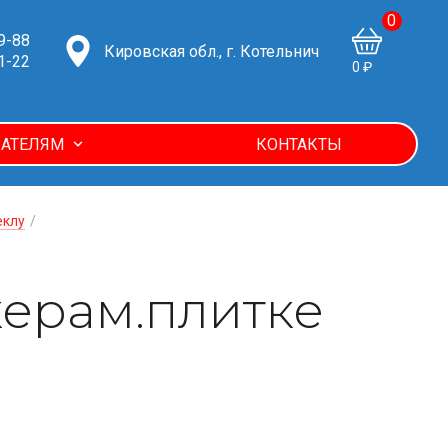
0
9-88
Кировская обл., г. Котельнич
1-22
0 ₽
АТЕЛЯМ
КОНТАКТЫ
еклу
/
керам.плитке