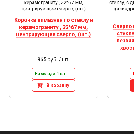
Коронка алмазная по стеклу и
Сверло 
керамограниту , 32*67 мм,
стекл
центрирующее сверло, (шт.)
лезвия
хвос
865 руб. / шт.
На складе: 1 шт.
В корзину