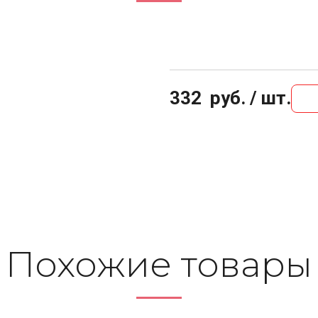
332
руб. / шт.
Похожие то­ва­ры