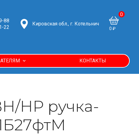
0
9-88
Кировская обл., г. Котельнич
1-22
0 ₽
АТЕЛЯМ
КОНТАКТЫ
ВН/НР ручка-
11Б27фтМ