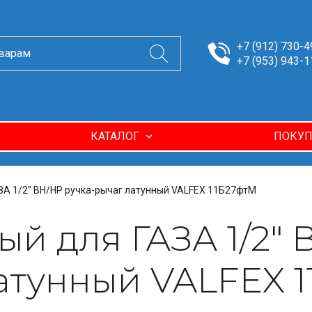
+7 (912) 730-4
+7 (953) 943-1
КАТАЛОГ
ПОКУП
ЗА 1/2" ВН/НР ручка-рычаг латунный VALFEX 11Б27фтМ
й для ГАЗА 1/2" 
атунный VALFEX 