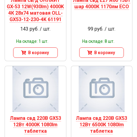
Лампа св/д ОНЛАЙТ
Лампа свд Е27 А60 13Вт
GX-53 12W(930lm) 4000K
шар 4000К 1170лм ЕСО
4К 28х74 матовая OLL-
GX53-12-230-4K 61191
143 руб. / шт.
99 руб. / шт.
На складе: 1 шт.
На складе: 8 шт.
В корзину
В корзину
Лампа свд 220В GX53
Лампа свд 220В GX53
12Вт 4000К 1080lm
12Вт 6500К 1080lm
таблетка
таблетка