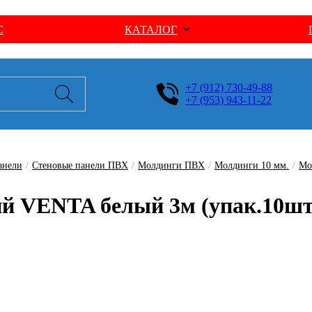
С
КАТАЛОГ
+7 (912) 730-49-88
+7 (953) 943-11-22
анели
/
Стеновые панели ПВХ
/
Молдинги ПВХ
/
Молдинги 10 мм.
/
Мо
ий VENTA белый 3м (упак.10шт