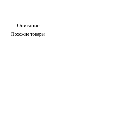
Описание
По­хо­жие то­ва­ры