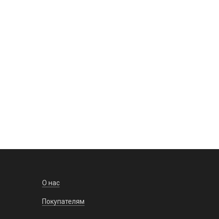
40х1 1/4" PP-R RTP
309 руб. / шт.
622 руб. / шт.
В корзину
За
 3 шт.
На складе: 0 шт.
О нас
Покупателям