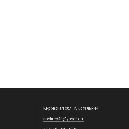
 (5)
штуцер 32х3/4" PP-R RTP (10)
454 руб. / шт.
казать
В корзину
На складе: 1 шт.
Кировская обл., г. Котельнич
sankrep43@yandex.ru