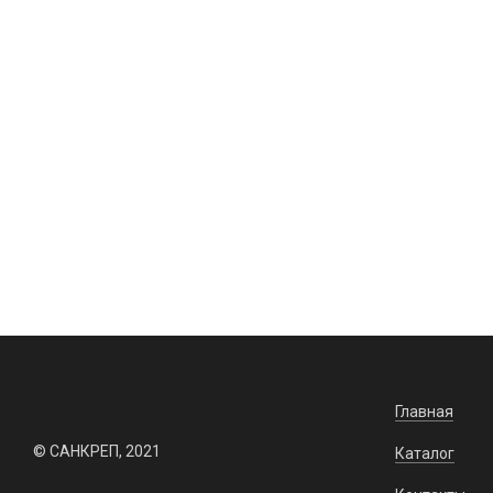
(американка), внутренняя резьба,
25ммх1/2", (шт.) (Казань)
196 руб. / шт.
Заказать
На складе: 0 шт.
На складе:
Главная
© САНКРЕП, 2021
Каталог