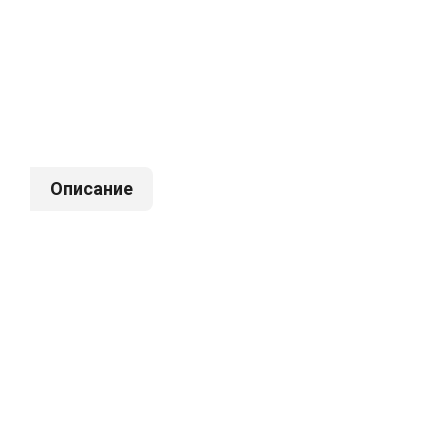
Описание
Муфта к
Муфта PP-R, разъемная
25х