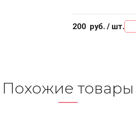
200
руб. / шт.
По­хо­жие то­ва­ры
омб. РАЗЪЁМНАЯ, гайка
Муфта комб. РАЗЪЁМНА
1/2" PP-R RTP (10)