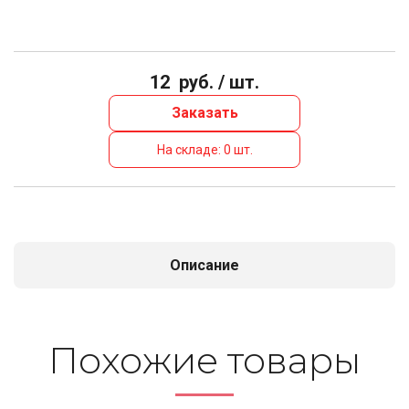
12
руб. / шт.
Заказать
На складе: 0 шт.
Описание
По­хо­жие то­ва­ры