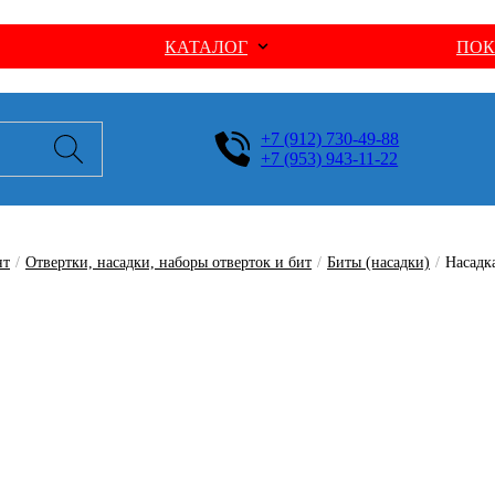
КАТАЛОГ
ПОК
+7 (912) 730-49-88
+7 (953) 943-11-22
нт
/
Отвертки, насадки, наборы отверток и бит
/
Биты (насадки)
/
Насадк