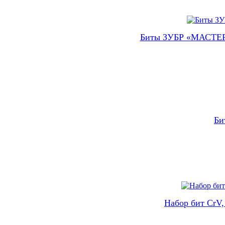
Биты ЗУБР «МАСТЕР»,
Би
Набор бит CrV,