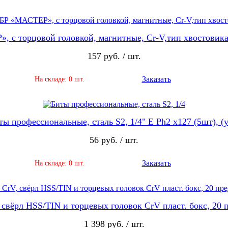
 с торцовой головкой, магнитные, Cr-V,тип хвостовика 
157 руб. / шт.
Заказать
На складе: 0 шт.
ты профессиональные, сталь S2, 1/4" Е Ph2 х127 (5шт), (у
56 руб. / шт.
Заказать
На складе: 0 шт.
 свёрл HSS/TIN и торцевых головок CrV пласт. бокс, 20 п
1 398 руб. / шт.