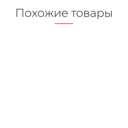
По­хо­жие то­ва­ры
Отлив оконный 150мм
Отлив оконный 220мм
(1,5м) 8017
(1,25м) 9003 белый
415 руб. / шт.
310 руб. / шт.
На складе: 0 шт.
На складе: 0 шт.
Заказать
Заказать