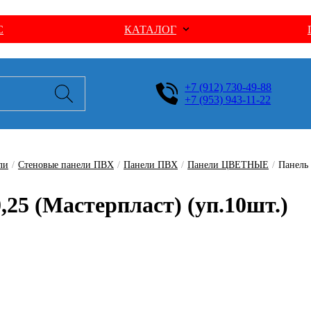
С
КАТАЛОГ
+7 (912) 730-49-88
+7 (953) 943-11-22
ли
/
Стеновые панели ПВХ
/
Панели ПВХ
/
Панели ЦВЕТНЫЕ
/
Панель 
25 (Мастерпласт) (уп.10шт.)