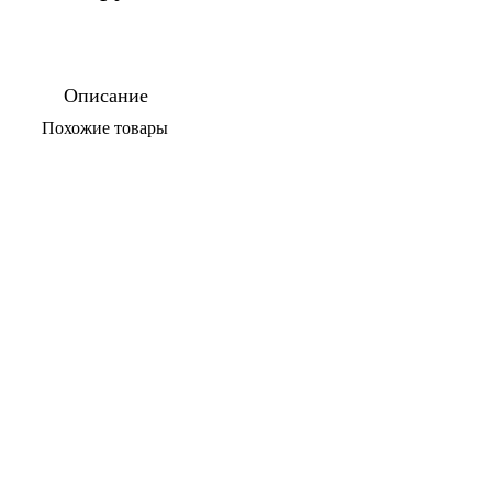
Описание
По­хо­жие то­ва­ры