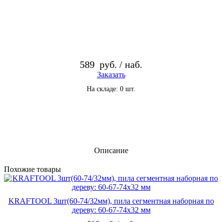
589
руб. / наб.
Заказать
На складе: 0 шт.
Описание
По­хо­жие то­ва­ры
KRAFTOOL 3шт(60-74/32мм), пила сегментная наборная по
дереву: 60-67-74x32 мм