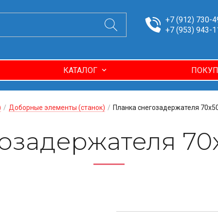
+7 (912) 730-4
+7 (953) 943-1
КАТАЛОГ
ПОКУП
)
/
Доборные элементы (станок)
/
Планка снегозадержателя 70х5
гозадержателя 70