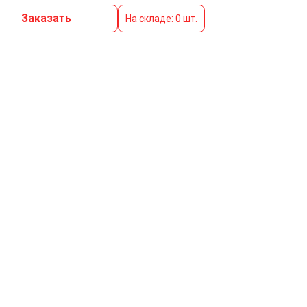
Заказать
На складе: 0 шт.
2м) 8017
Отлив оконный 400мм (2м) ОЦ
985 руб. / шт.