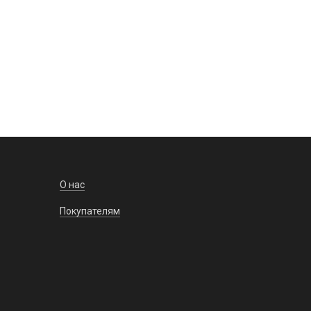
Заказать
За
 0 шт.
На складе: 0 шт.
О нас
Покупателям