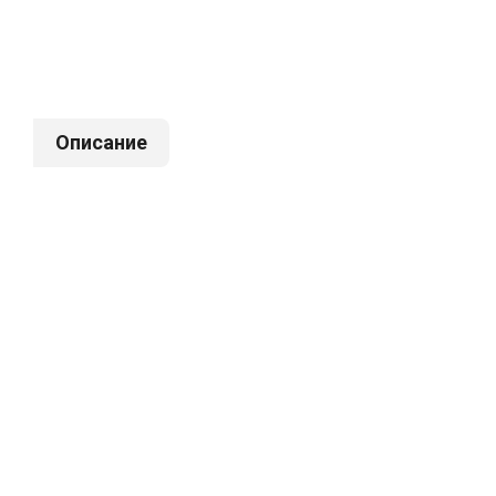
Описание
Откос оконный 80х200х1500мм
Откос о
9003 белый
138 руб. / шт.