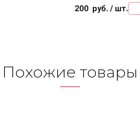
200
руб. / шт.
По­хо­жие то­ва­ры
Отлив оконный 160мм (
конный 80х200х1600мм
9003 белый
138 руб. / шт.
325 руб. / шт.