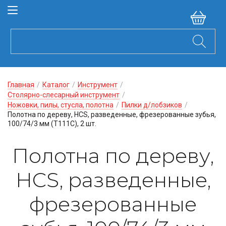
Главная
/
Каталог
/
Инструмент
/
Столярно-слесарный инструмент
/
Ножовки, пилы, стусла, полотна
/
Пилки д/лобзиков
/
Полотна по дереву, HCS, разведенные, фрезерованные зубья,
100/74/3 мм (Т111С), 2 шт.
Полотна по дереву,
HCS, разведенные,
фрезерованные