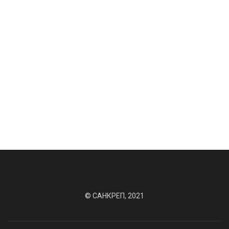
92 руб. / уп.
202 руб. / уп.
На складе: 0 шт.
На складе: 0 шт.
Заказать
Заказать
© САНКРЕП, 2021