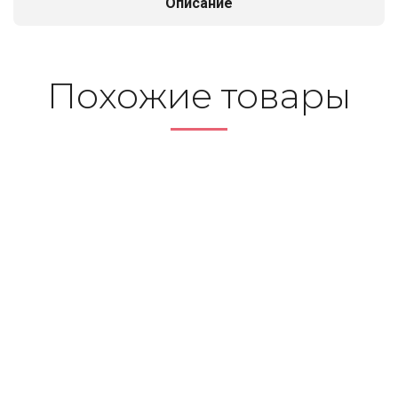
Описание
По­хо­жие то­ва­ры
Набор пилок для
лобзика Т111С (2 шт)
«Runex» д/древес.,
пласт. h=5-60mm быстр.
Набор пилок для
груб. распил
лобзика Т301СD (2 шт)
«Runex» д/древес., ДСП,
ламинат, пласт. h=6-
60mm быст. чист.