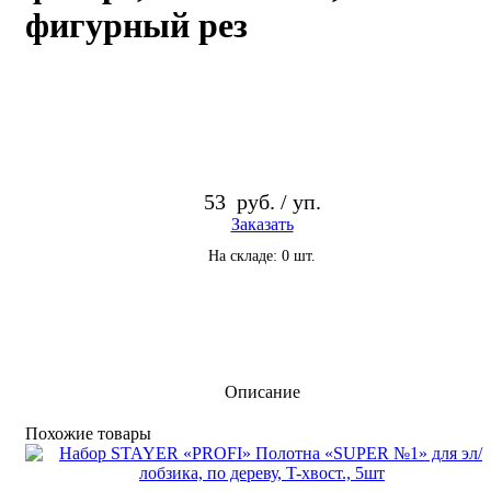
фигурный рез
53
руб. / уп.
Заказать
На складе: 0 шт.
Описание
По­хо­жие то­ва­ры