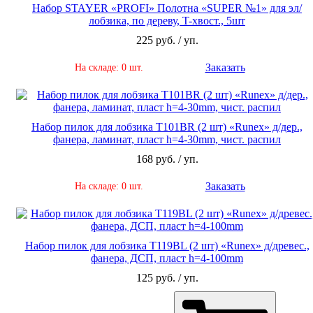
Набор STAYER «PROFI» Полотна «SUPER №1» для эл/
лобзика, по дереву, T-хвост., 5шт
225 руб. / уп.
Заказать
На складе: 0 шт.
Набор пилок для лобзика Т101ВR (2 шт) «Runex» д/дер.,
фанера, ламинат, пласт h=4-30mm, чист. распил
168 руб. / уп.
Заказать
На складе: 0 шт.
Набор пилок для лобзика Т119ВL (2 шт) «Runex» д/древес.,
фанера, ДСП, пласт h=4-100mm
125 руб. / уп.