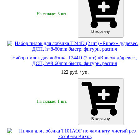
На складе: 3 шт.
В корзину
Набор пилок для лобзика Т244D (2 шт) «Runex» д/древес.,
ДСП, h=8-60mm быстр. фигурн. распил
122 руб. / уп.
На складе: 1 шт.
В корзину