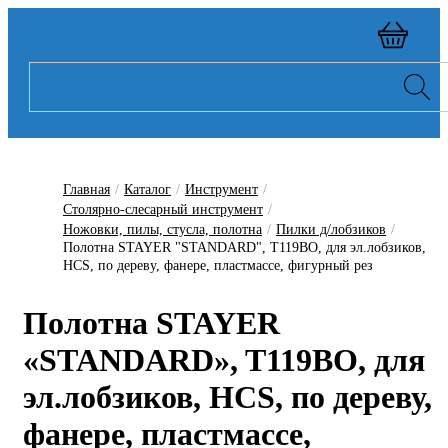
Главная
/
Каталог
/
Инструмент
/
Столярно-слесарный инструмент
/
Ножовки, пилы, стусла, полотна
/
Пилки д/лобзиков
/
Полотна STAYER "STANDARD", T119BO, для эл.лобзиков,
HCS, по дереву, фанере, пластмассе, фигурный рез
Полотна STAYER
«STANDARD», T119BO, для
эл.лобзиков, HCS, по дереву,
фанере, пластмассе,