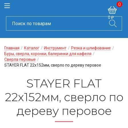
0
0 ₽
Главная
/
Каталог
/
Инструмент
/
Резка и шлифование
/
Буры, сверла, коронки, балеринки для кафеля
/
Сверла перовые
/
STAYER FLAT 22x152мм, сверло по дереву перовое
STAYER FLAT
22x152мм, сверло по
дереву перовое