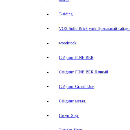
T-siding
VOX Solid Brick york Цокольный сайди
woodstock
Сайдинг FINE BER
Сайдинг FINE BER Дачный
Сайдинг Grand Line
Сайдинг метал.
Стоун-Хаус