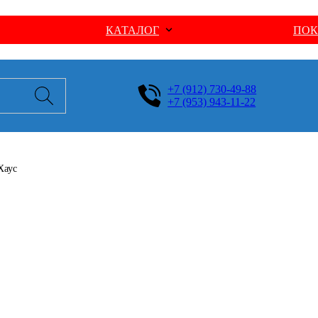
КАТАЛОГ
ПОК
+7 (912) 730-49-88
+7 (953) 943-11-22
Хаус