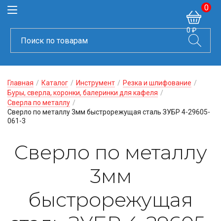
0
0 ₽
Главная
/
Каталог
/
Инструмент
/
Резка и шлифование
/
Буры, сверла, коронки, балеринки для кафеля
/
Сверла по металлу
/
Сверло по металлу 3мм быстрорежущая сталь ЗУБР 4-29605-
061-3
Сверло по металлу
3мм
быстрорежущая