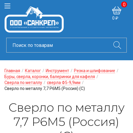
0
0 ₽
Главная
/
Каталог
/
Инструмент
/
Резка и шлифование
/
Буры, сверла, коронки, балеринки для кафеля
/
Сверла по металлу
/
сверла Ф5-9,9мм
/
Сверло по металлу 7,7 Р6М5 (Россия) (С)
Сверло по металлу
7,7 Р6М5 (Россия)