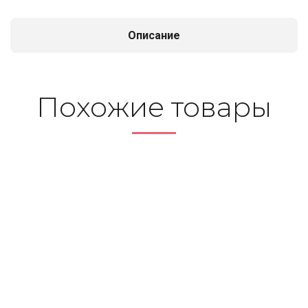
Описание
По­хо­жие то­ва­ры
Сверла по металлу,
Набор сверл по металлу,
титановое покрытие 3,5
1,5 — 6,5 мм, 13 шт.,
мм
Р6М5, пластиковый
кейс// Сибртех