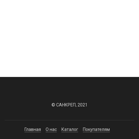
485 руб. / наб.
46 руб. / шт.
На складе: 0 шт.
На складе: 0 шт.
Заказать
Заказать
© САНКРЕП, 2021
Главная
О нас
Каталог
Покупателям