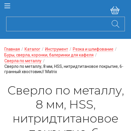
Главная
/
Каталог
/
Инструмент
/
Резка и шлифование
/
Буры, сверла, коронки, балеринки для кафеля
/
Сверла по металлу
/
Сверло по металлу, 8 мм, HSS, нитридтитановое покрытие, 6-
гранный хвостовик// Matrix
Сверло по металлу,
8 мм, HSS,
нитридтитановое