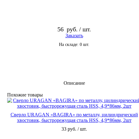
56
руб. / шт.
Заказать
На складе: 0 шт.
Описание
По­хо­жие то­ва­ры
Сверло URAGAN «BAGIRA» по металлу, цилиндрический
хвостовик, быстрорежущая сталь HSS, 4,9*86мм, 2шт
33 руб. / шт.