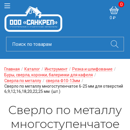
0
0 ₽
Главная
/
Каталог
/
Инструмент
/
Резка и шлифование
/
Буры, сверла, коронки, балеринки для кафеля
/
Сверла по металлу
/
сверла Ф10-13мм
/
Сверло по металлу многоступенчатое 6-25 мм для отверстий
6,9,12,16,18,20,22,25 мм. (шт.)
Сверло по металлу
многоступенчатое