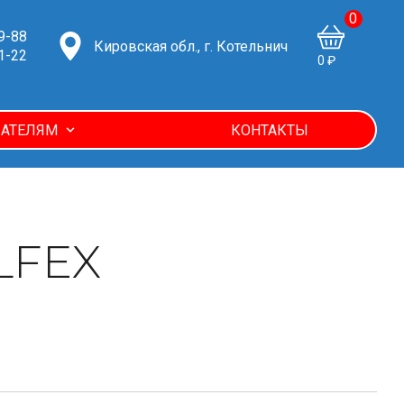
0
9-88
Кировская обл., г. Котельнич
1-22
0 ₽
АТЕЛЯМ
КОНТАКТЫ
ALFEX