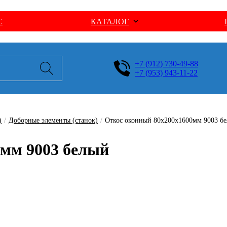
С
КАТАЛОГ
+7 (912) 730-49-88
+7 (953) 943-11-22
)
/
Доборные элементы (станок)
/
Откос оконный 80х200х1600мм 9003 б
0мм 9003 белый