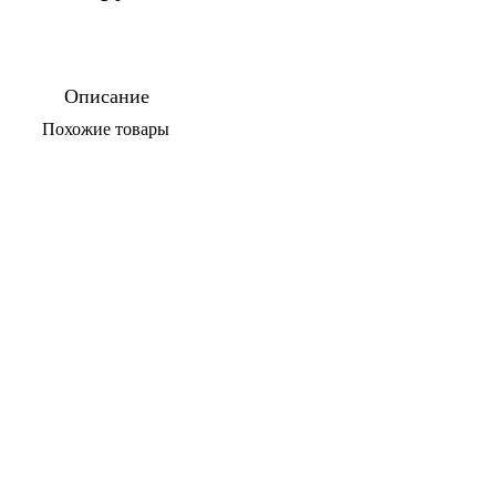
Описание
По­хо­жие то­ва­ры