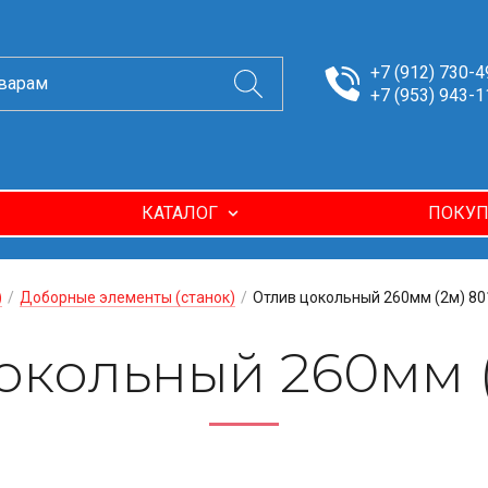
+7 (912) 730-4
+7 (953) 943-1
КАТАЛОГ
ПОКУП
)
/
Доборные элементы (станок)
/
Отлив цокольный 260мм (2м) 80
окольный 260мм (