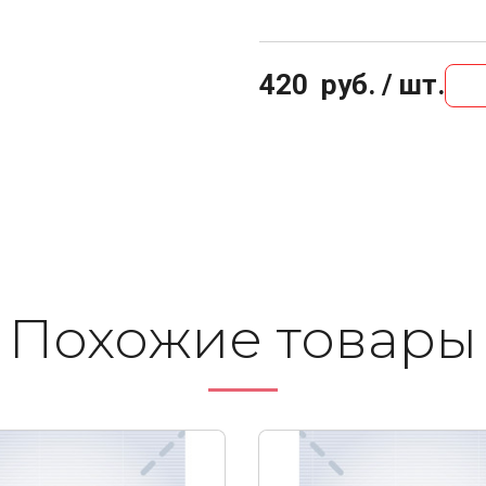
420
руб. / шт.
Похожие то­ва­ры