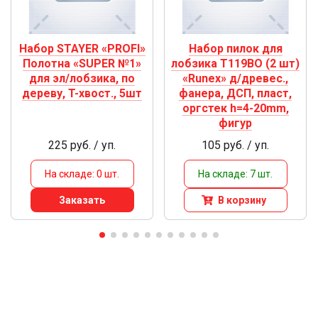
Набор STAYER «PROFI»
Набор пилок для
Полотна «SUPER №1»
лобзика Т119ВО (2 шт)
для эл/лобзика, по
«Runex» д/древес.,
дереву, T-хвост., 5шт
фанера, ДСП, пласт,
оргстек h=4-20mm,
фигур
225 руб. / уп.
105 руб. / уп.
На складе: 0 шт.
На складе: 7 шт.
Заказать
В корзину