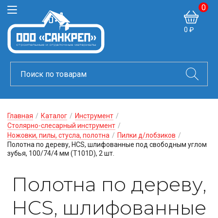
0
0 ₽
Главная
/
Каталог
/
Инструмент
/
Столярно-слесарный инструмент
/
Ножовки, пилы, стусла, полотна
/
Пилки д/лобзиков
/
Полотна по дереву, HCS, шлифованные под свободным углом
зубья, 100/74/4 мм (T101D), 2 шт.
Полотна по дереву,
HCS, шлифованные