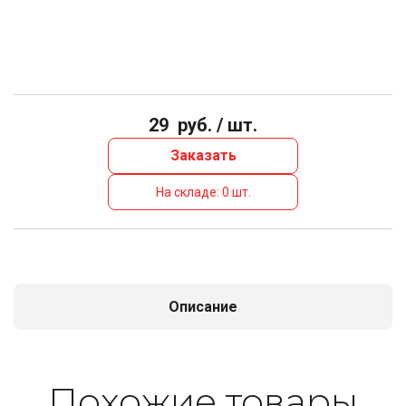
29
руб. / шт.
Заказать
На складе: 0 шт.
Описание
По­хо­жие то­ва­ры