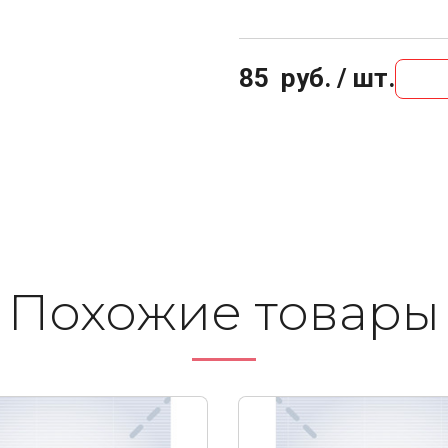
85
руб. / шт.
Похожие то­ва­ры