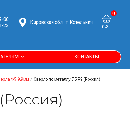
0
9-88
Кировская обл., г. Котельнич
1-22
0 ₽
АТЕЛЯМ
КОНТАКТЫ
верла Ф5-9,9мм
/
Сверло по металлу 7,5 Р9 (Россия)
 (Россия)