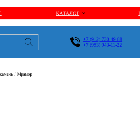
С
КАТАЛОГ
+7 (912) 730-49-88
+7 (953) 943-11-22
камень
/
Мрамор