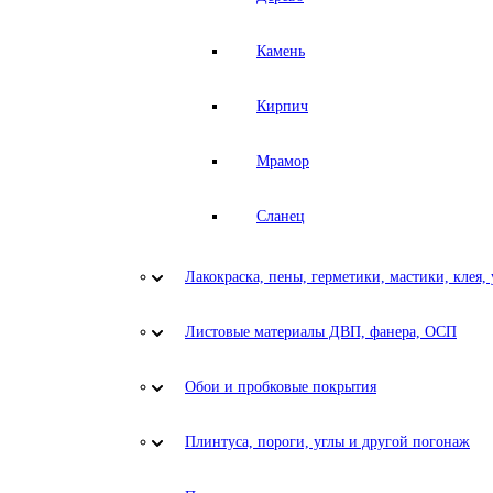
Камень
Кирпич
Мрамор
Сланец
Лакокраска, пены, герметики, мастики, клея,
Листовые материалы ДВП, фанера, ОСП
Обои и пробковые покрытия
Плинтуса, пороги, углы и другой погонаж