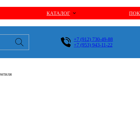
КАТАЛОГ
ПОК
+7 (912) 730-49-88
+7 (953) 943-11-22
ентиля