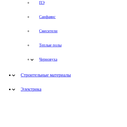
ПЭ
Санфаянс
Смесители
Теплые полы
Черновуха
Строительные материалы
Электрика