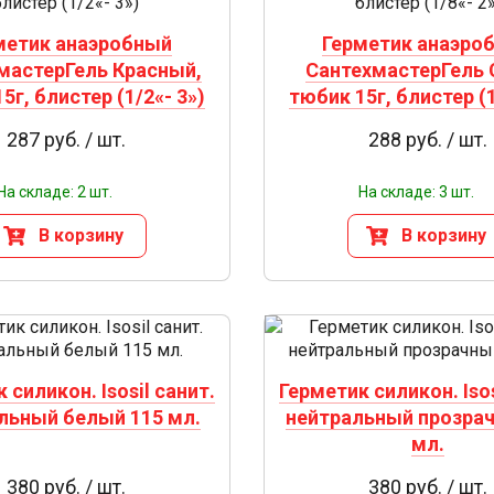
метик анаэробный
Герметик анаэро
мастерГель Красный,
СантехмастерГель 
5г, блистер (1/2«- 3»)
тюбик 15г, блистер (1
287 руб. / шт.
288 руб. / шт.
На складе: 2 шт.
На складе: 3 шт.
В корзину
В корзину
 силикон. Isosil санит.
Герметик силикон. Isos
льный белый 115 мл.
нейтральный прозрач
мл.
380 руб. / шт.
380 руб. / шт.