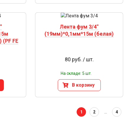
"
Лента фум 3/4"
15м
(19мм)*0,1мм*15м (белая)
 (PF FE
80 руб. / шт.
На складе: 5 шт.
В корзину
1
2
...
4