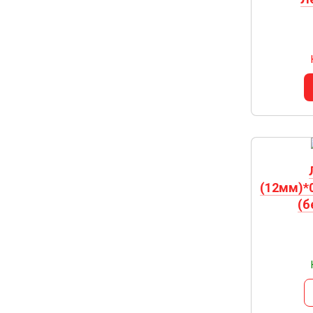
(12мм)*
(б