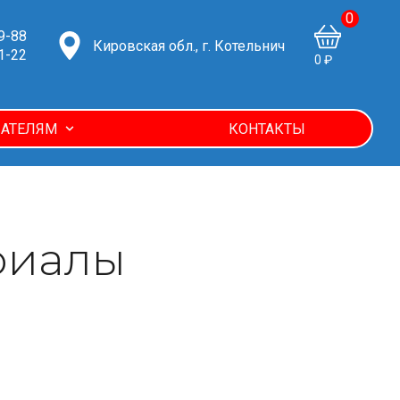
0
9-88
Кировская обл., г. Котельнич
1-22
0 ₽
АТЕЛЯМ
КОНТАКТЫ
риалы