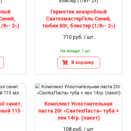
бный
Герметик анаэробный
Синий,
СантехмастерГель Синий,
/8«- 2»)
тюбик 60г, блистер (1/8«- 2»)
710 руб. / шт.
На складе: 1 шт.
В корзину
il санит.
Комплект Уплотнительная
ный 115
паста 20г «СантехПаста» туба +
лен 14гр. (пакет)
108 руб. / шт.